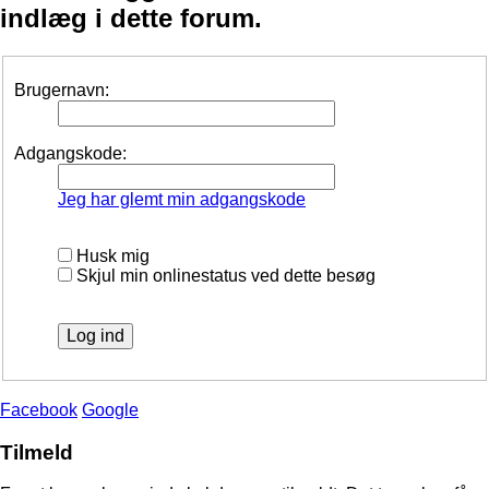
indlæg i dette forum.
Brugernavn:
Adgangskode:
Jeg har glemt min adgangskode
Husk mig
Skjul min onlinestatus ved dette besøg
Facebook
Google
Tilmeld