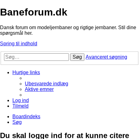
Baneforum.dk
Dansk forum om modeljernbaner og rigtige jernbaner. Stil dine
spørgsmål her.
Spring til indhold
Søg
Avanceret søgning
Hurtige links
Ubesvarede indlæg
Aktive emner
Log ind
Tilmeld
Boardindeks
Søg
Du skal logge ind for at kunne citere