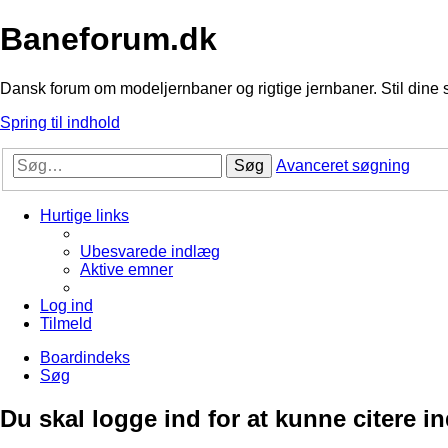
Baneforum.dk
Dansk forum om modeljernbaner og rigtige jernbaner. Stil dine 
Spring til indhold
Søg
Avanceret søgning
Hurtige links
Ubesvarede indlæg
Aktive emner
Log ind
Tilmeld
Boardindeks
Søg
Du skal logge ind for at kunne citere i