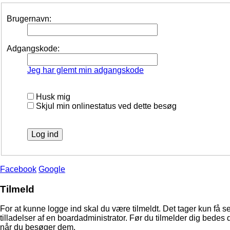
Brugernavn:
Adgangskode:
Jeg har glemt min adgangskode
Husk mig
Skjul min onlinestatus ved dette besøg
Facebook
Google
Tilmeld
For at kunne logge ind skal du være tilmeldt. Det tager kun få s
tilladelser af en boardadministrator. Før du tilmelder dig bedes 
når du besøger dem.