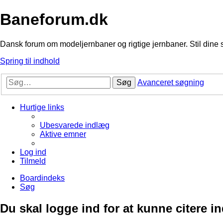
Baneforum.dk
Dansk forum om modeljernbaner og rigtige jernbaner. Stil dine 
Spring til indhold
Søg
Avanceret søgning
Hurtige links
Ubesvarede indlæg
Aktive emner
Log ind
Tilmeld
Boardindeks
Søg
Du skal logge ind for at kunne citere i