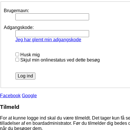
Brugernavn:
Adgangskode:
Jeg har glemt min adgangskode
Husk mig
Skjul min onlinestatus ved dette besøg
Facebook
Google
Tilmeld
For at kunne logge ind skal du være tilmeldt. Det tager kun få s
tilladelser af en boardadministrator. Før du tilmelder dig bedes 
når du besøger dem.