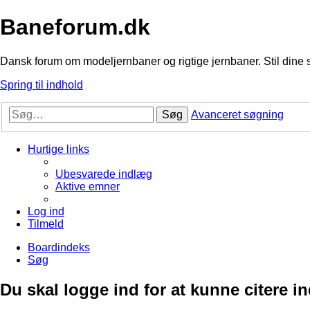
Baneforum.dk
Dansk forum om modeljernbaner og rigtige jernbaner. Stil dine 
Spring til indhold
Søg
Avanceret søgning
Hurtige links
Ubesvarede indlæg
Aktive emner
Log ind
Tilmeld
Boardindeks
Søg
Du skal logge ind for at kunne citere i