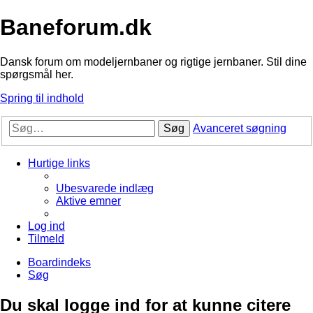
Baneforum.dk
Dansk forum om modeljernbaner og rigtige jernbaner. Stil dine
spørgsmål her.
Spring til indhold
Søg
Avanceret søgning
Hurtige links
Ubesvarede indlæg
Aktive emner
Log ind
Tilmeld
Boardindeks
Søg
Du skal logge ind for at kunne citere