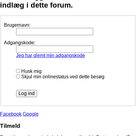
indlæg i dette forum.
Brugernavn:
Adgangskode:
Jeg har glemt min adgangskode
Husk mig
Skjul min onlinestatus ved dette besøg
Facebook
Google
Tilmeld