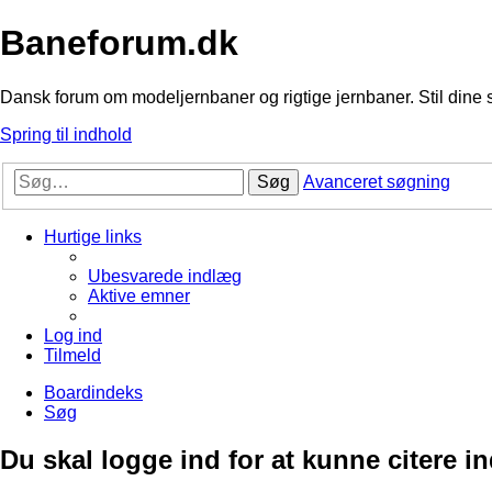
Baneforum.dk
Dansk forum om modeljernbaner og rigtige jernbaner. Stil dine 
Spring til indhold
Søg
Avanceret søgning
Hurtige links
Ubesvarede indlæg
Aktive emner
Log ind
Tilmeld
Boardindeks
Søg
Du skal logge ind for at kunne citere i