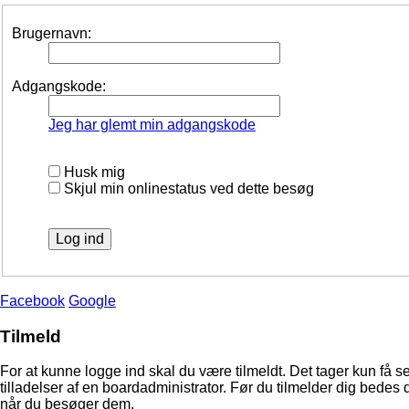
Brugernavn:
Adgangskode:
Jeg har glemt min adgangskode
Husk mig
Skjul min onlinestatus ved dette besøg
Facebook
Google
Tilmeld
For at kunne logge ind skal du være tilmeldt. Det tager kun få s
tilladelser af en boardadministrator. Før du tilmelder dig bedes 
når du besøger dem.