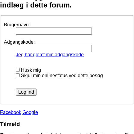
indlæg i dette forum.
Brugernavn:
Adgangskode:
Jeg har glemt min adgangskode
Husk mig
Skjul min onlinestatus ved dette besøg
Facebook
Google
Tilmeld