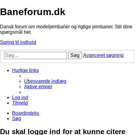
Baneforum.dk
Dansk forum om modeljernbaner og rigtige jernbaner. Stil dine
spørgsmål her.
Spring til indhold
Søg
Avanceret søgning
Hurtige links
Ubesvarede indlæg
Aktive emner
Log ind
Tilmeld
Boardindeks
Søg
Du skal logge ind for at kunne citere