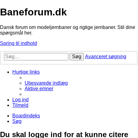
Baneforum.dk
Dansk forum om modeljernbaner og rigtige jernbaner. Stil dine
spørgsmål her.
Spring til indhold
Søg
Avanceret søgning
Hurtige links
Ubesvarede indlæg
Aktive emner
Log ind
Tilmeld
Boardindeks
Søg
Du skal logge ind for at kunne citere