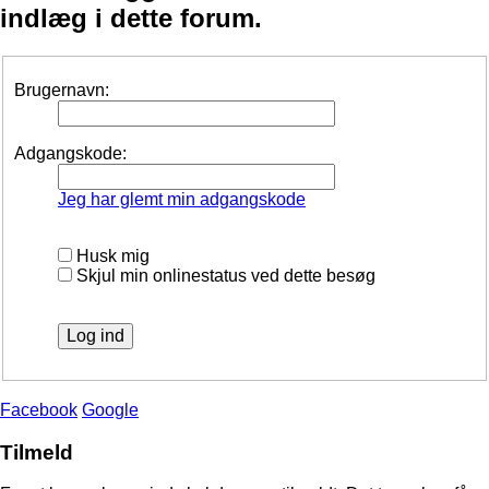
indlæg i dette forum.
Brugernavn:
Adgangskode:
Jeg har glemt min adgangskode
Husk mig
Skjul min onlinestatus ved dette besøg
Facebook
Google
Tilmeld