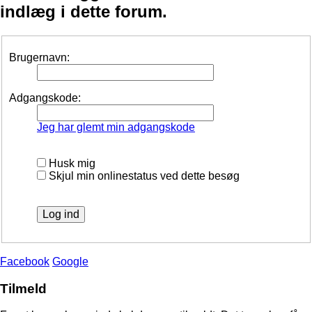
indlæg i dette forum.
Brugernavn:
Adgangskode:
Jeg har glemt min adgangskode
Husk mig
Skjul min onlinestatus ved dette besøg
Facebook
Google
Tilmeld