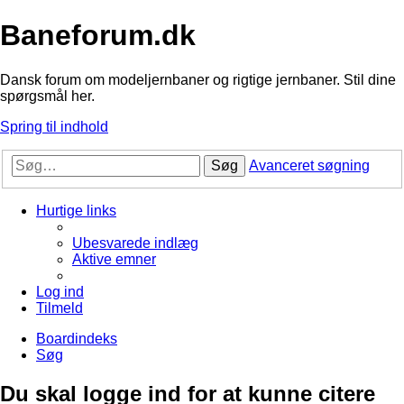
Baneforum.dk
Dansk forum om modeljernbaner og rigtige jernbaner. Stil dine
spørgsmål her.
Spring til indhold
Søg
Avanceret søgning
Hurtige links
Ubesvarede indlæg
Aktive emner
Log ind
Tilmeld
Boardindeks
Søg
Du skal logge ind for at kunne citere