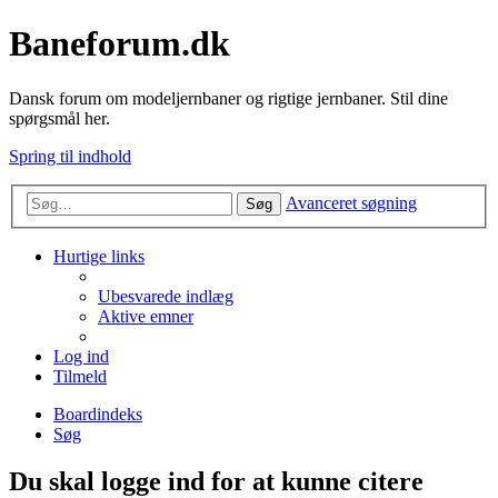
Baneforum.dk
Dansk forum om modeljernbaner og rigtige jernbaner. Stil dine
spørgsmål her.
Spring til indhold
Avanceret søgning
Søg
Hurtige links
Ubesvarede indlæg
Aktive emner
Log ind
Tilmeld
Boardindeks
Søg
Du skal logge ind for at kunne citere