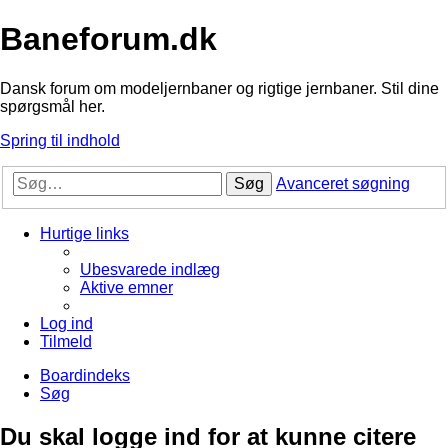
Baneforum.dk
Dansk forum om modeljernbaner og rigtige jernbaner. Stil dine
spørgsmål her.
Spring til indhold
Søg
Avanceret søgning
Hurtige links
Ubesvarede indlæg
Aktive emner
Log ind
Tilmeld
Boardindeks
Søg
Du skal logge ind for at kunne citere