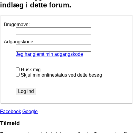
indlæg i dette forum.
Brugernavn:
Adgangskode:
Jeg har glemt min adgangskode
Husk mig
Skjul min onlinestatus ved dette besøg
Facebook
Google
Tilmeld