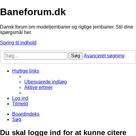
Baneforum.dk
Dansk forum om modeljernbaner og rigtige jernbaner. Stil dine
spørgsmål her.
Spring til indhold
Søg
Avanceret søgning
Hurtige links
Ubesvarede indlæg
Aktive emner
Log ind
Tilmeld
Boardindeks
Søg
Du skal logge ind for at kunne citere