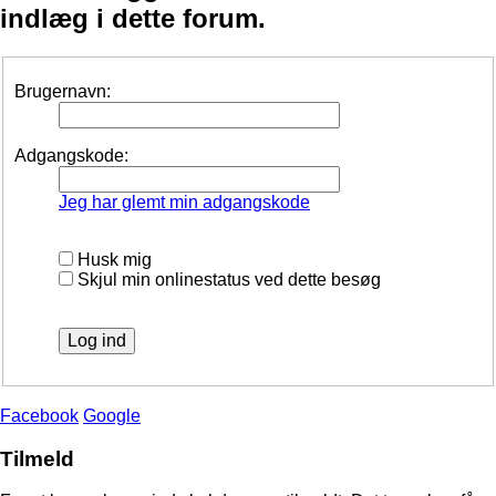
indlæg i dette forum.
Brugernavn:
Adgangskode:
Jeg har glemt min adgangskode
Husk mig
Skjul min onlinestatus ved dette besøg
Facebook
Google
Tilmeld