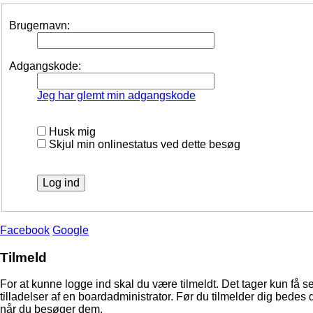
Brugernavn:
Adgangskode:
Jeg har glemt min adgangskode
Husk mig
Skjul min onlinestatus ved dette besøg
Facebook
Google
Tilmeld
For at kunne logge ind skal du være tilmeldt. Det tager kun få s
tilladelser af en boardadministrator. Før du tilmelder dig bedes 
når du besøger dem.