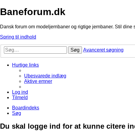
Baneforum.dk
Dansk forum om modeljernbaner og rigtige jernbaner. Stil dine 
Spring til indhold
Søg
Avanceret søgning
Hurtige links
Ubesvarede indlæg
Aktive emner
Log ind
Tilmeld
Boardindeks
Søg
Du skal logge ind for at kunne citere i