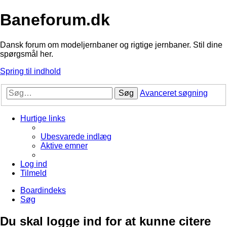
Baneforum.dk
Dansk forum om modeljernbaner og rigtige jernbaner. Stil dine
spørgsmål her.
Spring til indhold
Søg
Avanceret søgning
Hurtige links
Ubesvarede indlæg
Aktive emner
Log ind
Tilmeld
Boardindeks
Søg
Du skal logge ind for at kunne citere