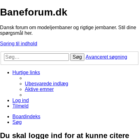
Baneforum.dk
Dansk forum om modeljernbaner og rigtige jernbaner. Stil dine
spørgsmål her.
Spring til indhold
Søg
Avanceret søgning
Hurtige links
Ubesvarede indlæg
Aktive emner
Log ind
Tilmeld
Boardindeks
Søg
Du skal logge ind for at kunne citere