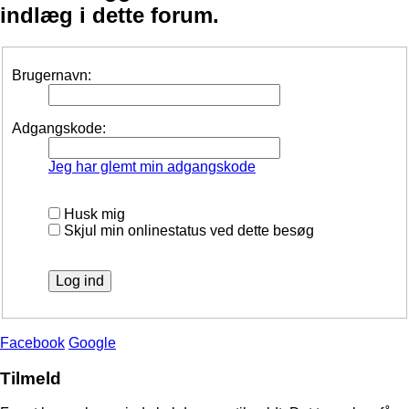
indlæg i dette forum.
Brugernavn:
Adgangskode:
Jeg har glemt min adgangskode
Husk mig
Skjul min onlinestatus ved dette besøg
Facebook
Google
Tilmeld