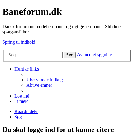
Baneforum.dk
Dansk forum om modeljernbaner og rigtige jernbaner. Stil dine
spørgsmål her.
Spring til indhold
Avanceret søgning
Søg
Hurtige links
Ubesvarede indlæg
Aktive emner
Log ind
Tilmeld
Boardindeks
Søg
Du skal logge ind for at kunne citere