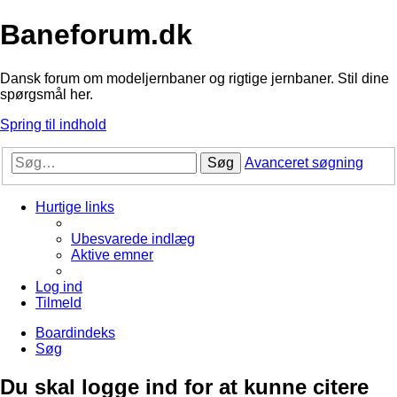
Baneforum.dk
Dansk forum om modeljernbaner og rigtige jernbaner. Stil dine
spørgsmål her.
Spring til indhold
Søg
Avanceret søgning
Hurtige links
Ubesvarede indlæg
Aktive emner
Log ind
Tilmeld
Boardindeks
Søg
Du skal logge ind for at kunne citere