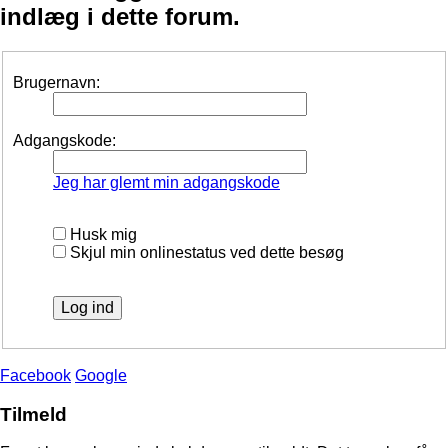
indlæg i dette forum.
Brugernavn:
Adgangskode:
Jeg har glemt min adgangskode
Husk mig
Skjul min onlinestatus ved dette besøg
Facebook
Google
Tilmeld