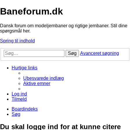
Baneforum.dk
Dansk forum om modeljernbaner og rigtige jernbaner. Stil dine
spørgsmål her.
Spring til indhold
Søg
Avanceret søgning
Hurtige links
Ubesvarede indlæg
Aktive emner
Log ind
Tilmeld
Boardindeks
Søg
Du skal logge ind for at kunne citere