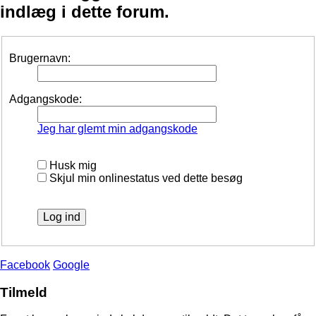
indlæg i dette forum.
Brugernavn:
Adgangskode:
Jeg har glemt min adgangskode
Husk mig
Skjul min onlinestatus ved dette besøg
Facebook
Google
Tilmeld