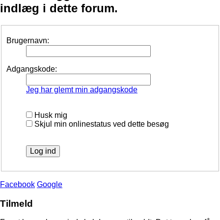
indlæg i dette forum.
Brugernavn:
Adgangskode:
Jeg har glemt min adgangskode
Husk mig
Skjul min onlinestatus ved dette besøg
Facebook
Google
Tilmeld