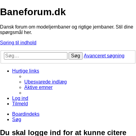
Baneforum.dk
Dansk forum om modeljernbaner og rigtige jernbaner. Stil dine
spørgsmål her.
Spring til indhold
Søg
Avanceret søgning
Hurtige links
Ubesvarede indlæg
Aktive emner
Log ind
Tilmeld
Boardindeks
Søg
Du skal logge ind for at kunne citere