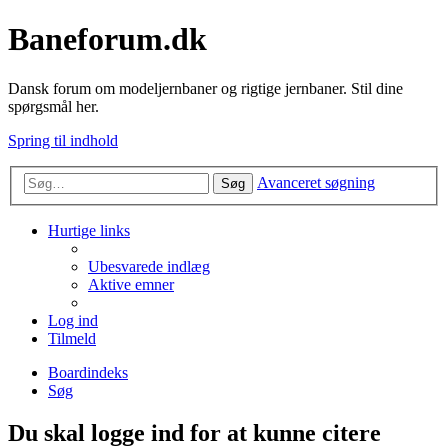
Baneforum.dk
Dansk forum om modeljernbaner og rigtige jernbaner. Stil dine
spørgsmål her.
Spring til indhold
Avanceret søgning
Søg
Hurtige links
Ubesvarede indlæg
Aktive emner
Log ind
Tilmeld
Boardindeks
Søg
Du skal logge ind for at kunne citere