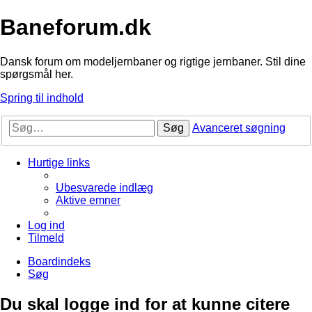
Baneforum.dk
Dansk forum om modeljernbaner og rigtige jernbaner. Stil dine
spørgsmål her.
Spring til indhold
Søg
Avanceret søgning
Hurtige links
Ubesvarede indlæg
Aktive emner
Log ind
Tilmeld
Boardindeks
Søg
Du skal logge ind for at kunne citere