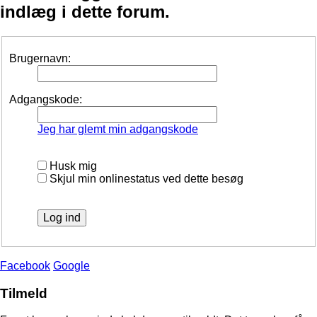
indlæg i dette forum.
Brugernavn:
Adgangskode:
Jeg har glemt min adgangskode
Husk mig
Skjul min onlinestatus ved dette besøg
Facebook
Google
Tilmeld