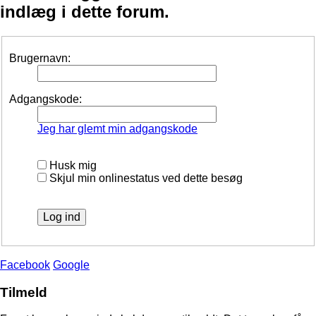
indlæg i dette forum.
Brugernavn:
Adgangskode:
Jeg har glemt min adgangskode
Husk mig
Skjul min onlinestatus ved dette besøg
Facebook
Google
Tilmeld