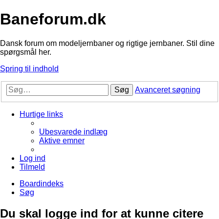
Baneforum.dk
Dansk forum om modeljernbaner og rigtige jernbaner. Stil dine
spørgsmål her.
Spring til indhold
Søg
Avanceret søgning
Hurtige links
Ubesvarede indlæg
Aktive emner
Log ind
Tilmeld
Boardindeks
Søg
Du skal logge ind for at kunne citere