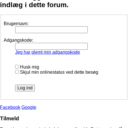
indlæg i dette forum.
Brugernavn:
Adgangskode:
Jeg har glemt min adgangskode
Husk mig
Skjul min onlinestatus ved dette besøg
Facebook
Google
Tilmeld