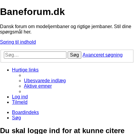
Baneforum.dk
Dansk forum om modeljernbaner og rigtige jernbaner. Stil dine
spørgsmål her.
Spring til indhold
Søg
Avanceret søgning
Hurtige links
Ubesvarede indlæg
Aktive emner
Log ind
Tilmeld
Boardindeks
Søg
Du skal logge ind for at kunne citere