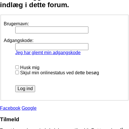
indlæg i dette forum.
Brugernavn:
Adgangskode:
Jeg har glemt min adgangskode
Husk mig
Skjul min onlinestatus ved dette besøg
Facebook
Google
Tilmeld