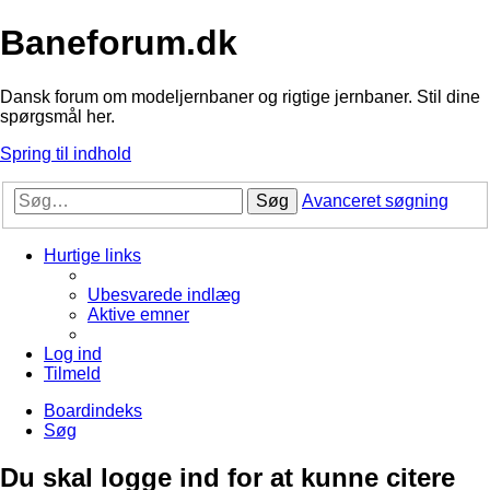
Baneforum.dk
Dansk forum om modeljernbaner og rigtige jernbaner. Stil dine
spørgsmål her.
Spring til indhold
Søg
Avanceret søgning
Hurtige links
Ubesvarede indlæg
Aktive emner
Log ind
Tilmeld
Boardindeks
Søg
Du skal logge ind for at kunne citere