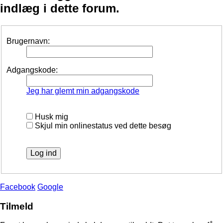
indlæg i dette forum.
Brugernavn:
Adgangskode:
Jeg har glemt min adgangskode
Husk mig
Skjul min onlinestatus ved dette besøg
Facebook
Google
Tilmeld