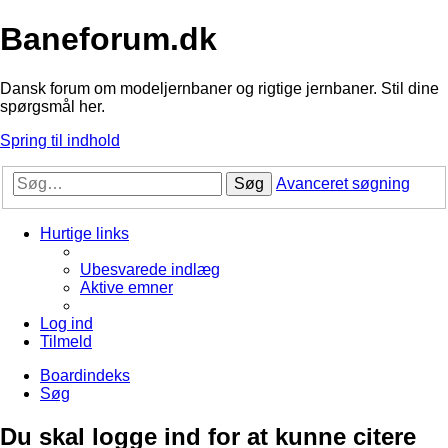
Baneforum.dk
Dansk forum om modeljernbaner og rigtige jernbaner. Stil dine
spørgsmål her.
Spring til indhold
Søg
Avanceret søgning
Hurtige links
Ubesvarede indlæg
Aktive emner
Log ind
Tilmeld
Boardindeks
Søg
Du skal logge ind for at kunne citere