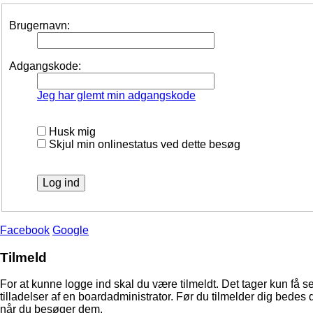
Brugernavn:
Adgangskode:
Jeg har glemt min adgangskode
Husk mig
Skjul min onlinestatus ved dette besøg
Facebook
Google
Tilmeld
For at kunne logge ind skal du være tilmeldt. Det tager kun få s
tilladelser af en boardadministrator. Før du tilmelder dig bedes 
når du besøger dem.