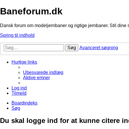
Baneforum.dk
Dansk forum om modeljernbaner og rigtige jernbaner. Stil dine 
Spring til indhold
Søg
Avanceret søgning
Hurtige links
Ubesvarede indlæg
Aktive emner
Log ind
Tilmeld
Boardindeks
Søg
Du skal logge ind for at kunne citere i