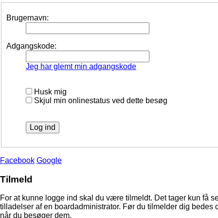
Brugernavn:
Adgangskode:
Jeg har glemt min adgangskode
Husk mig
Skjul min onlinestatus ved dette besøg
Facebook
Google
Tilmeld
For at kunne logge ind skal du være tilmeldt. Det tager kun få s
tilladelser af en boardadministrator. Før du tilmelder dig bedes 
når du besøger dem.