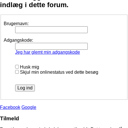
indlæg i dette forum.
Brugernavn:
Adgangskode:
Jeg har glemt min adgangskode
Husk mig
Skjul min onlinestatus ved dette besøg
Facebook
Google
Tilmeld