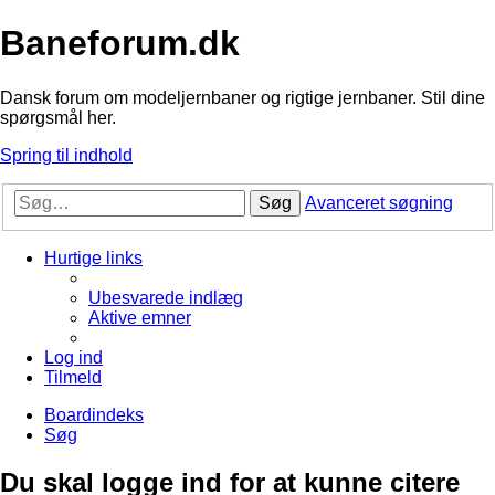
Baneforum.dk
Dansk forum om modeljernbaner og rigtige jernbaner. Stil dine
spørgsmål her.
Spring til indhold
Søg
Avanceret søgning
Hurtige links
Ubesvarede indlæg
Aktive emner
Log ind
Tilmeld
Boardindeks
Søg
Du skal logge ind for at kunne citere