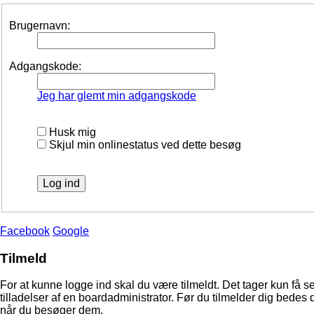
Brugernavn:
Adgangskode:
Jeg har glemt min adgangskode
Husk mig
Skjul min onlinestatus ved dette besøg
Facebook
Google
Tilmeld
For at kunne logge ind skal du være tilmeldt. Det tager kun få s
tilladelser af en boardadministrator. Før du tilmelder dig bedes 
når du besøger dem.