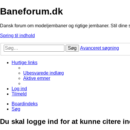
Baneforum.dk
Dansk forum om modeljernbaner og rigtige jernbaner. Stil dine 
Spring til indhold
Søg
Avanceret søgning
Hurtige links
Ubesvarede indlæg
Aktive emner
Log ind
Tilmeld
Boardindeks
Søg
Du skal logge ind for at kunne citere i