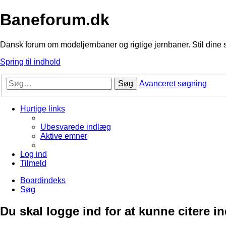
Baneforum.dk
Dansk forum om modeljernbaner og rigtige jernbaner. Stil dine 
Spring til indhold
Søg
Avanceret søgning
Hurtige links
Ubesvarede indlæg
Aktive emner
Log ind
Tilmeld
Boardindeks
Søg
Du skal logge ind for at kunne citere i