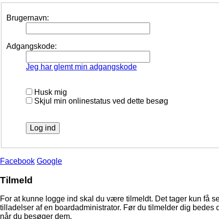
Brugernavn:
Adgangskode:
Jeg har glemt min adgangskode
Husk mig
Skjul min onlinestatus ved dette besøg
Facebook
Google
Tilmeld
For at kunne logge ind skal du være tilmeldt. Det tager kun få s
tilladelser af en boardadministrator. Før du tilmelder dig bedes 
når du besøger dem.