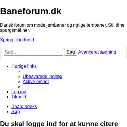
Baneforum.dk
Dansk forum om modeljernbaner og rigtige jernbaner. Stil dine
spørgsmål her.
Spring til indhold
Søg
Avanceret søgning
Hurtige links
Ubesvarede indlæg
Aktive emner
Log ind
Tilmeld
Boardindeks
Søg
Du skal logge ind for at kunne citere