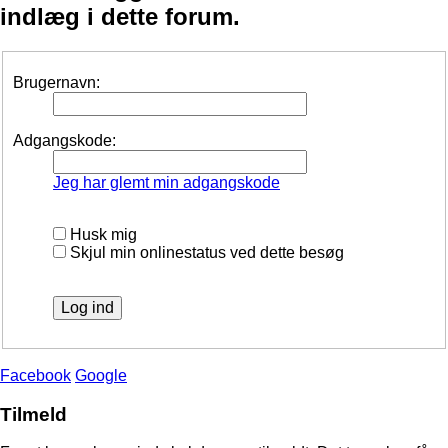
indlæg i dette forum.
Brugernavn:
Adgangskode:
Jeg har glemt min adgangskode
Husk mig
Skjul min onlinestatus ved dette besøg
Facebook
Google
Tilmeld