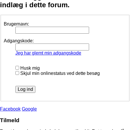
indlæg i dette forum.
Brugernavn:
Adgangskode:
Jeg har glemt min adgangskode
Husk mig
Skjul min onlinestatus ved dette besøg
Facebook
Google
Tilmeld