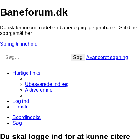
Baneforum.dk
Dansk forum om modeljernbaner og rigtige jernbaner. Stil dine
spørgsmål her.
Spring til indhold
Søg
Avanceret søgning
Hurtige links
Ubesvarede indlæg
Aktive emner
Log ind
Tilmeld
Boardindeks
Søg
Du skal logge ind for at kunne citere