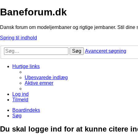
Baneforum.dk
Dansk forum om modeljernbaner og rigtige jernbaner. Stil dine 
Spring til indhold
Søg
Avanceret søgning
Hurtige links
Ubesvarede indlæg
Aktive emner
Log ind
Tilmeld
Boardindeks
Søg
Du skal logge ind for at kunne citere i