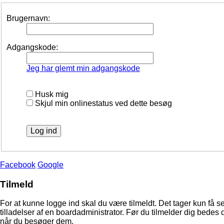
Brugernavn:
Adgangskode:
Jeg har glemt min adgangskode
Husk mig
Skjul min onlinestatus ved dette besøg
Facebook
Google
Tilmeld
For at kunne logge ind skal du være tilmeldt. Det tager kun få s
tilladelser af en boardadministrator. Før du tilmelder dig bedes 
når du besøger dem.