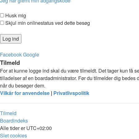
Jeg har glemt min adgangskode
Husk mig
Skjul min onlinestatus ved dette besøg
Facebook
Google
Tilmeld
For at kunne logge ind skal du være tilmeldt. Det tager kun få s
tilladelser af en boardadministrator. Før du tilmelder dig bedes 
når du besøger dem.
Vilkår for anvendelse
|
Privatlivspolitik
Tilmeld
Boardindeks
Alle tider er
UTC+02:00
Slet cookies