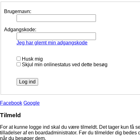
Brugernavn:
Adgangskode:
Jeg har glemt min adgangskode
Husk mig
Skjul min onlinestatus ved dette besøg
Facebook
Google
Tilmeld
For at kunne logge ind skal du være tilmeldt. Det tager kun få s
tilladelser af en boardadministrator. Før du tilmelder dig bedes 
når du besøger dem.