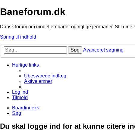
Baneforum.dk
Dansk forum om modeljernbaner og rigtige jernbaner. Stil dine 
Spring til indhold
Søg
Avanceret søgning
Hurtige links
Ubesvarede indlæg
Aktive emner
Log ind
Tilmeld
Boardindeks
Søg
Du skal logge ind for at kunne citere i