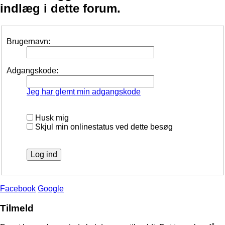
indlæg i dette forum.
Brugernavn:
Adgangskode:
Jeg har glemt min adgangskode
Husk mig
Skjul min onlinestatus ved dette besøg
Facebook
Google
Tilmeld