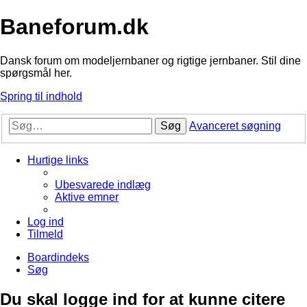
Baneforum.dk
Dansk forum om modeljernbaner og rigtige jernbaner. Stil dine
spørgsmål her.
Spring til indhold
Søg
Avanceret søgning
Hurtige links
Ubesvarede indlæg
Aktive emner
Log ind
Tilmeld
Boardindeks
Søg
Du skal logge ind for at kunne citere