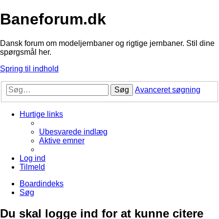
Baneforum.dk
Dansk forum om modeljernbaner og rigtige jernbaner. Stil dine
spørgsmål her.
Spring til indhold
Søg
Avanceret søgning
Hurtige links
Ubesvarede indlæg
Aktive emner
Log ind
Tilmeld
Boardindeks
Søg
Du skal logge ind for at kunne citere