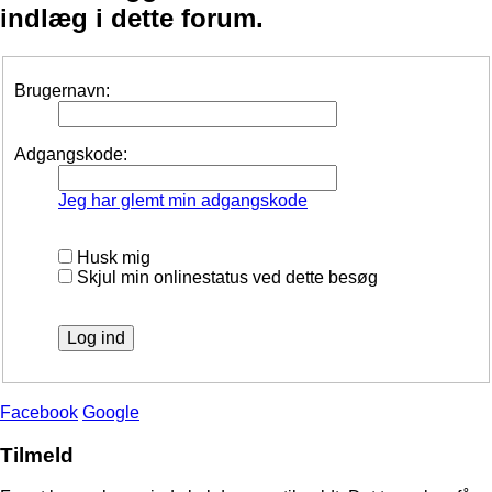
indlæg i dette forum.
Brugernavn:
Adgangskode:
Jeg har glemt min adgangskode
Husk mig
Skjul min onlinestatus ved dette besøg
Facebook
Google
Tilmeld