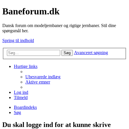
Baneforum.dk
Dansk forum om modeljernbaner og rigtige jernbaner. Stil dine
spørgsmål her.
Spring til indhold
Avanceret søgning
Søg
Hurtige links
Ubesvarede indlæg
Aktive emner
Log ind
Tilmeld
Boardindeks
Søg
Du skal logge ind for at kunne skrive