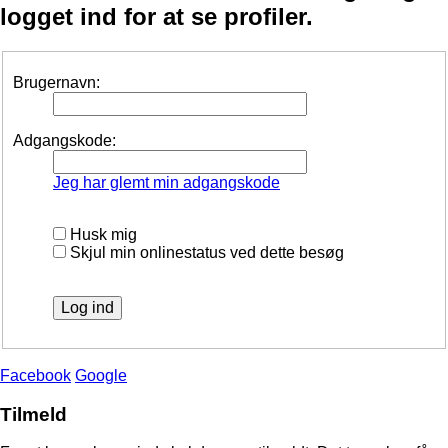
logget ind for at se profiler.
Brugernavn:
Adgangskode:
Jeg har glemt min adgangskode
Husk mig
Skjul min onlinestatus ved dette besøg
Facebook
Google
Tilmeld