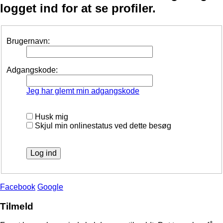
logget ind for at se profiler.
Brugernavn:
Adgangskode:
Jeg har glemt min adgangskode
Husk mig
Skjul min onlinestatus ved dette besøg
Facebook
Google
Tilmeld