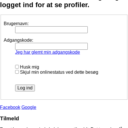
logget ind for at se profiler.
Brugernavn:
Adgangskode:
Jeg har glemt min adgangskode
Husk mig
Skjul min onlinestatus ved dette besøg
Facebook
Google
Tilmeld