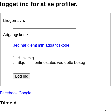
logget ind for at se profiler.
Brugernavn:
Adgangskode:
Jeg har glemt min adgangskode
Husk mig
Skjul min onlinestatus ved dette besøg
Facebook
Google
Tilmeld