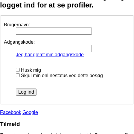
logget ind for at se profiler.
Brugernavn:
Adgangskode:
Jeg har glemt min adgangskode
Husk mig
Skjul min onlinestatus ved dette besøg
Facebook
Google
Tilmeld