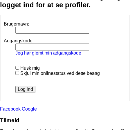
logget ind for at se profiler.
Brugernavn:
Adgangskode:
Jeg har glemt min adgangskode
Husk mig
Skjul min onlinestatus ved dette besøg
Facebook
Google
Tilmeld