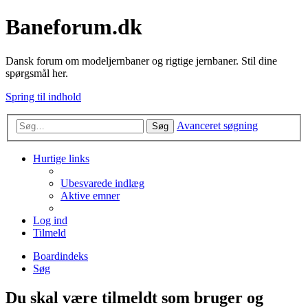
Baneforum.dk
Dansk forum om modeljernbaner og rigtige jernbaner. Stil dine
spørgsmål her.
Spring til indhold
Avanceret søgning
Søg
Hurtige links
Ubesvarede indlæg
Aktive emner
Log ind
Tilmeld
Boardindeks
Søg
Du skal være tilmeldt som bruger og