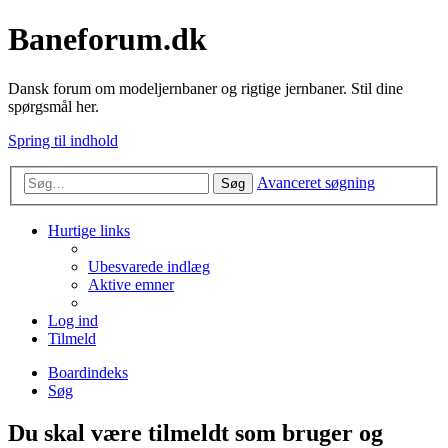
Baneforum.dk
Dansk forum om modeljernbaner og rigtige jernbaner. Stil dine
spørgsmål her.
Spring til indhold
Avanceret søgning
Søg
Hurtige links
Ubesvarede indlæg
Aktive emner
Log ind
Tilmeld
Boardindeks
Søg
Du skal være tilmeldt som bruger og