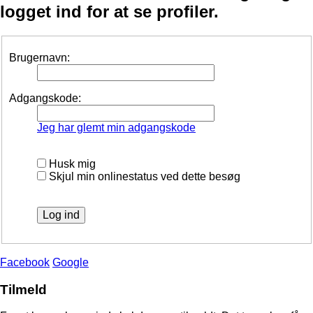
logget ind for at se profiler.
Brugernavn:
Adgangskode:
Jeg har glemt min adgangskode
Husk mig
Skjul min onlinestatus ved dette besøg
Facebook
Google
Tilmeld