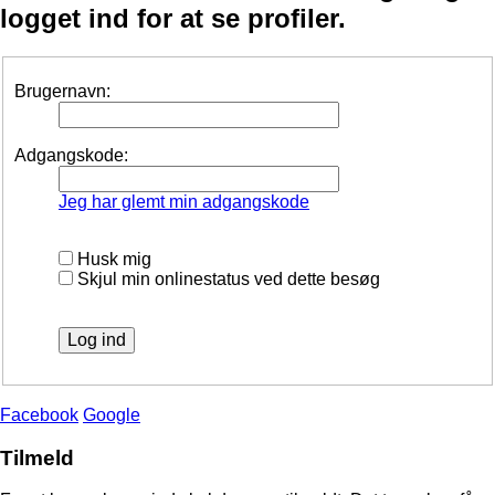
logget ind for at se profiler.
Brugernavn:
Adgangskode:
Jeg har glemt min adgangskode
Husk mig
Skjul min onlinestatus ved dette besøg
Facebook
Google
Tilmeld