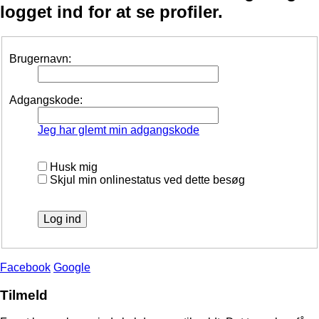
logget ind for at se profiler.
Brugernavn:
Adgangskode:
Jeg har glemt min adgangskode
Husk mig
Skjul min onlinestatus ved dette besøg
Facebook
Google
Tilmeld