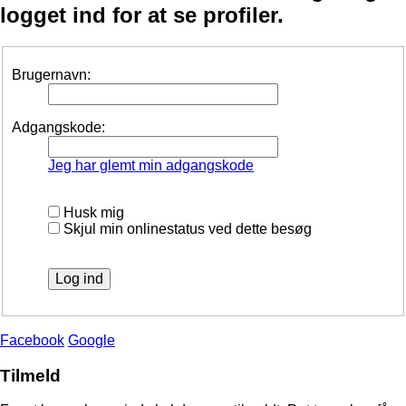
logget ind for at se profiler.
Brugernavn:
Adgangskode:
Jeg har glemt min adgangskode
Husk mig
Skjul min onlinestatus ved dette besøg
Facebook
Google
Tilmeld